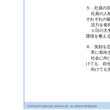
５．社員の
社員の人
それぞれの
活力を発
１日の大
環境を整え
６．笑顔を
常に前向
社会に向
けても、自
向けても
COPYRIGHT©1990-2024, NEOSYS INC. ALL RIGHTS RESERVED.