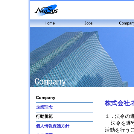
Home
Jobs
Compan
Company
株式会社
企業理念
１．法令の
行動規範
法令を遵
個人情報保護方針
活動を行う