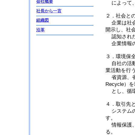
会社概要
によって
社長から一言
２．社会と
組織図
企業は社
開示し、社
沿革
認知され
企業情報
３．環境保
自社の活
業活動を行
省資源、省
Recycle
とし、循
４．取引先
システム
す。
情報保護
る。